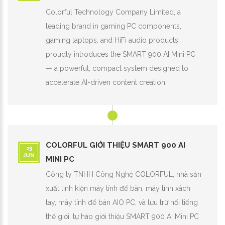
Colorful Technology Company Limited, a
leading brand in gaming PC components,
gaming laptops, and HiFi audio products,
proudly introduces the SMART 900 AI Mini PC
— a powerful, compact system designed to
accelerate AI-driven content creation.
COLORFUL GIỚI THIỆU SMART 900 AI
23
JUN
MINI PC
Công ty TNHH Công Nghệ COLORFUL, nhà sản
xuất linh kiện máy tính để bàn, máy tính xách
tay, máy tính để bàn AIO PC, và lưu trữ nổi tiếng
thế giới, tự hào giới thiệu SMART 900 AI Mini PC