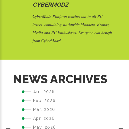
CYBERMODZ
CyberModz
Platform reaches out to all PC
lovers, containing worldwide Modders, Brands,
Media and PC Enthusiasts. Everyone can benefit
from CyberModz!
S
NEWS ARCHIVES
Jan. 2026
Feb. 2026
Mar. 2026
Apr. 2026
May. 2026