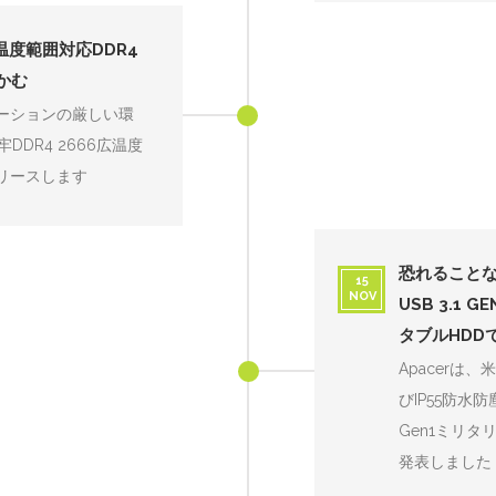
広温度範囲対応DDR4
かむ
リケーションの厳しい環
DR4 2666広温度
リースします
恐れることなく
15
NOV
USB 3.1
タブルHDD
Apacerは
びIP55防水防
Gen1ミリ
発表しました