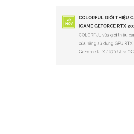
COLORFUL GIỚI THIỆU 
29
NOV
IGAME GEFORCE RTX 20
COLORFUL vừa giới thiệu ca
của hãng sử dụng GPU RTX 
GeForce RTX 2070 Ultra OC