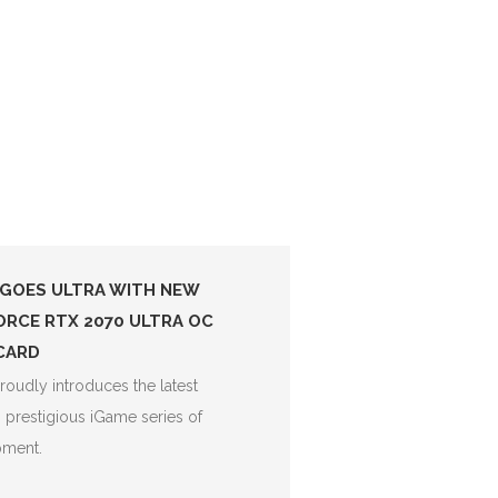
GOES ULTRA WITH NEW
ORCE RTX 2070 ULTRA OC
CARD
udly introduces the latest
s prestigious iGame series of
pment.