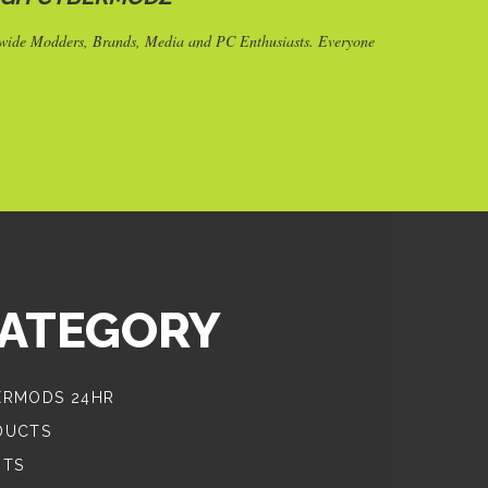
ldwide Modders, Brands, Media and PC Enthusiasts. Everyone
ATEGORY
ERMODS 24HR
DUCTS
NTS