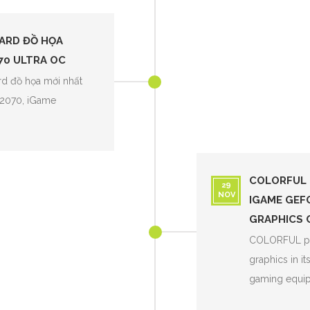
CARD ĐỒ HỌA
70 ULTRA OC
rd đồ họa mới nhất
2070, iGame
COLORFUL 
29
NOV
IGAME GEF
GRAPHICS 
COLORFUL pro
graphics in it
gaming equi