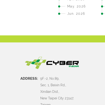
v. 2025
May. 2026
c. 2025
Jun. 2026
ADDRESS:
9F.-2, No.89,
Sec. 1, Beixin Rd.,
Xindian Dist.,
New Taipei City 23147,
Taiwan