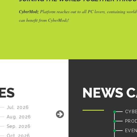
CyberModz
Platform reaches out to all PC lovers, containing wor
can benefit from CyberModz!
ES
NEWS C
Jul. 2026
CYB
Aug. 2026
PRO
Sep. 2026
EVE
Oct. 2026